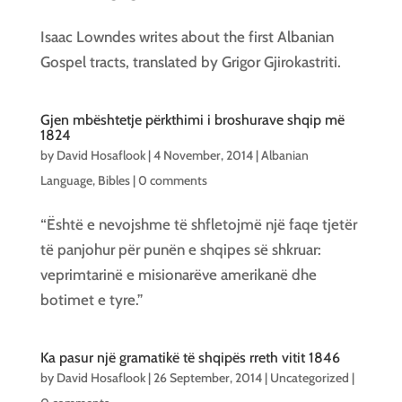
Isaac Lowndes writes about the first Albanian
Gospel tracts, translated by Grigor Gjirokastriti.
Gjen mbështetje përkthimi i broshurave shqip më
1824
by
David Hosaflook
|
4 November, 2014
|
Albanian
Language
,
Bibles
|
0 comments
“Është e nevojshme të shfletojmë një faqe tjetër
të panjohur për punën e shqipes së shkruar:
veprimtarinë e misionarëve amerikanë dhe
botimet e tyre.”
Ka pasur një gramatikë të shqipës rreth vitit 1846
by
David Hosaflook
|
26 September, 2014
| Uncategorized |