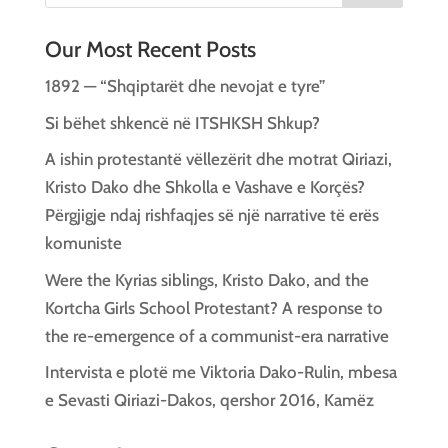
Our Most Recent Posts
1892 — “Shqiptarët dhe nevojat e tyre”
Si bëhet shkencë në ITSHKSH Shkup?
A ishin protestantë vëllezërit dhe motrat Qiriazi,
Kristo Dako dhe Shkolla e Vashave e Korçës?
Përgjigje ndaj rishfaqjes së një narrative të erës
komuniste
Were the Kyrias siblings, Kristo Dako, and the
Kortcha Girls School Protestant? A response to
the re-emergence of a communist-era narrative
Intervista e plotë me Viktoria Dako-Rulin, mbesa
e Sevasti Qiriazi-Dakos, qershor 2016, Kamëz