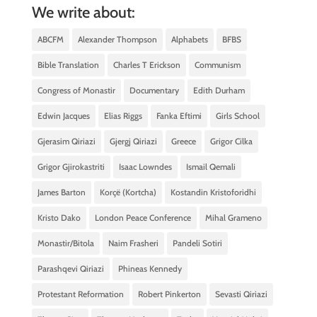
We write about:
ABCFM
Alexander Thompson
Alphabets
BFBS
Bible Translation
Charles T Erickson
Communism
Congress of Monastir
Documentary
Edith Durham
Edwin Jacques
Elias Riggs
Fanka Eftimi
Girls School
Gjerasim Qiriazi
Gjergj Qiriazi
Greece
Grigor Cilka
Grigor Gjirokastriti
Isaac Lowndes
Ismail Qemali
James Barton
Korçë (Kortcha)
Kostandin Kristoforidhi
Kristo Dako
London Peace Conference
Mihal Grameno
Monastir/Bitola
Naim Frasheri
Pandeli Sotiri
Parashqevi Qiriazi
Phineas Kennedy
Protestant Reformation
Robert Pinkerton
Sevasti Qiriazi