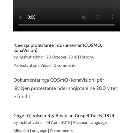
“Lëvizja protestante”, dokumentar (COSMO,
KohaVision)
by
institutiadmin
|
28 October, 2016
|
History
,
Protestantism
,
Video
|
0 comments
Dokumentar nga COSMO (KohaVision) për
lëvizjen protestante ndër shqiptarë në 200 vitet
e fundit.
Grigor Gjirokastriti & Albanian Gospel Tracts, 1824
by
institutiadmin
|
14 April, 2015
|
Albanian Language
,
Albanian Language
|
0 comments