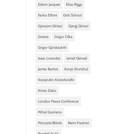
Edwin Jacques
Elias Riggs
Fanka Eftimi
Girls School
Gjerasim Qiriazi
Gjergj Qiriazi
Greece
Grigor Cilka
Grigor Gjirokastriti
Isaac Lowndes
Ismail Qemali
James Barton
Korçë (Kortcha)
Kostandin Kristoforidhi
Kristo Dako
London Peace Conference
Mihal Grameno
Monastir/Bitola
Naim Frasheri
Pandeli Sotiri