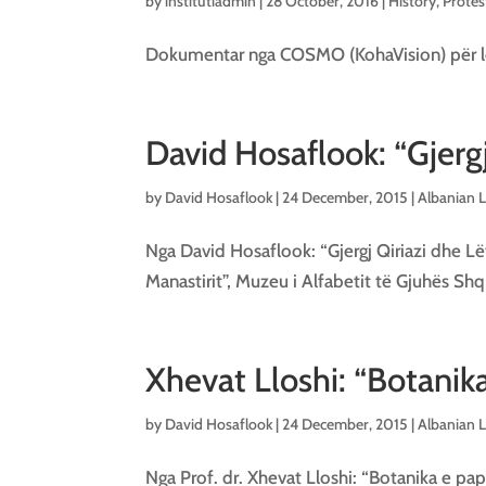
by
institutiadmin
|
28 October, 2016
|
History
,
Protes
Dokumentar nga COSMO (KohaVision) për lëv
David Hosaflook: “Gjergj
by
David Hosaflook
|
24 December, 2015
|
Albanian 
Nga David Hosaflook: “Gjergj Qiriazi dhe Lëv
Manastirit”, Muzeu i Alfabetit të Gjuhës Shqi
Xhevat Lloshi: “Botanika
by
David Hosaflook
|
24 December, 2015
|
Albanian 
Nga Prof. dr. Xhevat Lloshi: “Botanika e pap