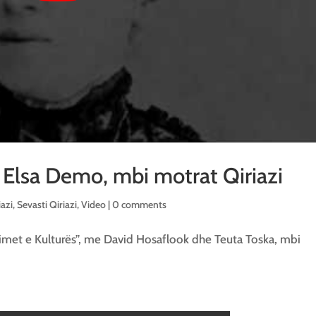
 Elsa Demo, mbi motrat Qiriazi
iazi
,
Sevasti Qiriazi
,
Video
|
0 comments
kimet e Kulturës”, me David Hosaflook dhe Teuta Toska, mbi