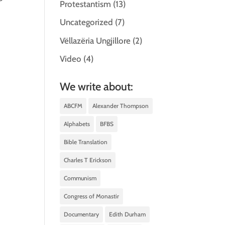
Protestantism
(13)
Uncategorized
(7)
Vëllazëria Ungjillore
(2)
Video
(4)
We write about:
ABCFM
Alexander Thompson
Alphabets
BFBS
Bible Translation
Charles T Erickson
Communism
Congress of Monastir
Documentary
Edith Durham