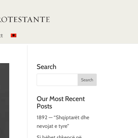
ct
Search
Our Most Recent
Posts
1892 — “Shqiptarët dhe
nevojat e tyre”
Si bëhet shkencë në