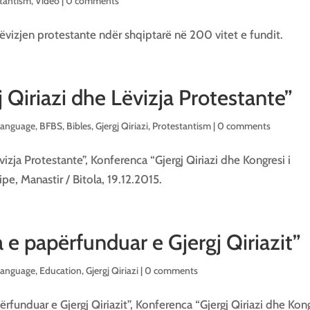
tantism
,
Video
|
0 comments
izjen protestante ndër shqiptarë në 200 vitet e fundit.
 Qiriazi dhe Lëvizja Protestante”
Language
,
BFBS
,
Bibles
,
Gjergj Qiriazi
,
Protestantism
|
0 comments
izja Protestante”, Konferenca “Gjergj Qiriazi dhe Kongresi i
pe, Manastir / Bitola, 19.12.2015.
 e papërfunduar e Gjergj Qiriazit”
Language
,
Education
,
Gjergj Qiriazi
|
0 comments
ërfunduar e Gjergj Qiriazit”, Konferenca “Gjergj Qiriazi dhe Kon