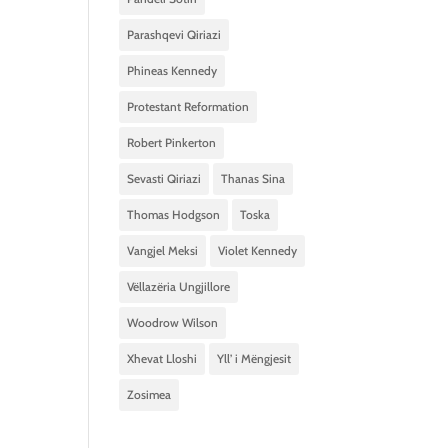
Parashqevi Qiriazi
Phineas Kennedy
Protestant Reformation
Robert Pinkerton
Sevasti Qiriazi
Thanas Sina
Thomas Hodgson
Toska
Vangjel Meksi
Violet Kennedy
Vëllazëria Ungjillore
Woodrow Wilson
Xhevat Lloshi
Yll’ i Mëngjesit
Zosimea