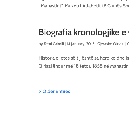
i Manastirit”, Muzeu i Alfabetit të Gjuhës Sh
Biografia kronologjike e
by
Femi Cakolli
|
14 January, 2015
|
Gjerasim Qiriazi
|
Historia e jetës së tij është sa heroike d
Qiriazi lindur më 18 tetor, 1858 në Manastir. 
« Older Entries