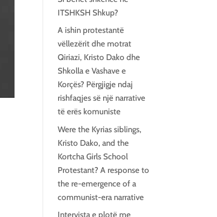
ITSHKSH Shkup?
A ishin protestantë
vëllezërit dhe motrat
Qiriazi, Kristo Dako dhe
Shkolla e Vashave e
Korçës? Përgjigje ndaj
rishfaqjes së një narrative
të erës komuniste
Were the Kyrias siblings,
Kristo Dako, and the
Kortcha Girls School
Protestant? A response to
the re-emergence of a
communist-era narrative
Intervista e plotë me