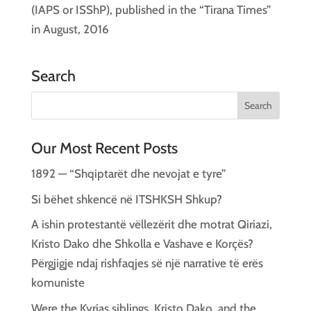
(IAPS or ISShP), published in the “Tirana Times”
in August, 2016
Search
Our Most Recent Posts
1892 — “Shqiptarët dhe nevojat e tyre”
Si bëhet shkencë në ITSHKSH Shkup?
A ishin protestantë vëllezërit dhe motrat Qiriazi,
Kristo Dako dhe Shkolla e Vashave e Korçës?
Përgjigje ndaj rishfaqjes së një narrative të erës
komuniste
Were the Kyrias siblings, Kristo Dako, and the