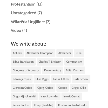
Protestantism
(13)
Uncategorized
(7)
Vëllazëria Ungjillore
(2)
Video
(4)
We write about:
ABCFM
Alexander Thompson
Alphabets
BFBS
Bible Translation
Charles T Erickson
Communism
Congress of Monastir
Documentary
Edith Durham
Edwin Jacques
Elias Riggs
Fanka Eftimi
Girls School
Gjerasim Qiriazi
Gjergj Qiriazi
Greece
Grigor Cilka
Grigor Gjirokastriti
Isaac Lowndes
Ismail Qemali
James Barton
Korçë (Kortcha)
Kostandin Kristoforidhi