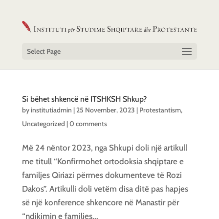
Select Page
Si bëhet shkencë në ITSHKSH Shkup?
by
institutiadmin
|
25 November, 2023
|
Protestantism
,
Uncategorized
|
0 comments
Më 24 nëntor 2023, nga Shkupi doli një artikull
me titull “Konfirmohet ortodoksia shqiptare e
familjes Qiriazi përmes dokumenteve të Rozi
Dakos”. Artikulli doli vetëm disa ditë pas hapjes
së një konference shkencore në Manastir për
“ndikimin e familjes...