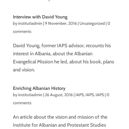
Interview with David Young
by
institutiadmin
|
9 November, 2016
| Uncategorized |
0
comments
David Young, former IAPS advisor, recounts his
interest in Albania, about the Albanian
Evangelical Mission he led, about his book, plans
and vision.
Enriching Albanian History
by
institutiadmin
|
26 August, 2016
|
IAPS
,
IAPS
,
IAPS
|
0
comments
An article about the vision and mission of the
Institute for Albanian and Protestant Studies