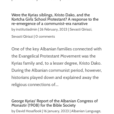
Were the Kyrias siblings, Kristo Dako, and the
Kortcha Girls School Protestant? A response to the
re-emergence of a communist-era narrative
by
institutiadmin
|
26 February, 2023
|
Sevasti Qiriazi
,
Sevasti Qiriazi
|
0 comments
One of the key Albanian families connected with
the Evangelical Protestant Movement was the
Kyrias family and, to a lesser degree, Kristo Dako.
During the Albanian communist period, however,
historians played down and explained away the
religious connections of...
George Kyrias’ Report of the Albanian Congress of
Monastir (1908) for the Bible Society
by
David Hosaflook
|
16 January, 2023
|
Albanian Language
,