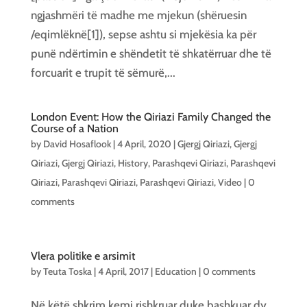
ngjashmëri të madhe me mjekun (shëruesin
/eqimlëknë[1]), sepse ashtu si mjekësia ka për
punë ndërtimin e shëndetit të shkatërruar dhe të
forcuarit e trupit të sëmurë,...
London Event: How the Qiriazi Family Changed the
Course of a Nation
by
David Hosaflook
|
4 April, 2020
|
Gjergj Qiriazi
,
Gjergj
Qiriazi
,
Gjergj Qiriazi
,
History
,
Parashqevi Qiriazi
,
Parashqevi
Qiriazi
,
Parashqevi Qiriazi
,
Parashqevi Qiriazi
,
Video
|
0
comments
Vlera politike e arsimit
by
Teuta Toska
|
4 April, 2017
|
Education
|
0 comments
Në këtë shkrim kemi rishkruar duke bashkuar dy