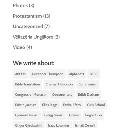
Photos
(3)
Protestantism
(13)
Uncategorized
(7)
Vëllazëria Ungjillore
(2)
Video
(4)
We write about:
ABCFM
Alexander Thompson
Alphabets
BFBS
Bible Translation
Charles T Erickson
Communism
Congress of Monastir
Documentary
Edith Durham
Edwin Jacques
Elias Riggs
Fanka Eftimi
Girls School
Gjerasim Qiriazi
Gjergj Qiriazi
Greece
Grigor Cilka
Grigor Gjirokastriti
Isaac Lowndes
Ismail Qemali