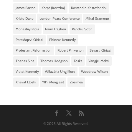
James Barton
Korçë (Kortcha)
Kostandin Kristoforidhi
Kristo Dako
London Peace Conference
Mihal Grameno
Monastir/Bitola
Naim Frasheri
Pandeli Sotiri
Parashqevi Qiriazi
Phineas Kennedy
Protestant Reformation
Robert Pinkerton
Sevasti Qiriazi
Thanas Sina
Thomas Hodgson
Toska
Vangjel Meksi
Violet Kennedy
Vëllazëria Ungjillore
Woodrow Wilson
Xhevat Lloshi
Yll’ i Mëngjesit
Zosimea
© 2023 All Rights Reserved.