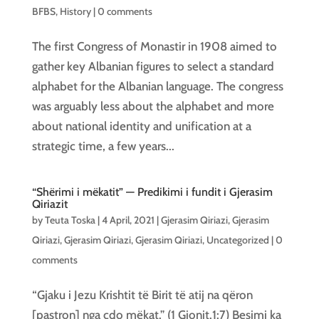
BFBS
,
History
|
0 comments
The first Congress of Monastir in 1908 aimed to
gather key Albanian figures to select a standard
alphabet for the Albanian language. The congress
was arguably less about the alphabet and more
about national identity and unification at a
strategic time, a few years...
“Shërimi i mëkatit” — Predikimi i fundit i Gjerasim
Qiriazit
by
Teuta Toska
|
4 April, 2021
|
Gjerasim Qiriazi
,
Gjerasim
Qiriazi
,
Gjerasim Qiriazi
,
Gjerasim Qiriazi
,
Uncategorized
|
0
comments
“Gjaku i Jezu Krishtit të Birit të atij na qëron
[pastron] nga çdo mëkat.” (1 Gjonit.1:7) Besimi ka