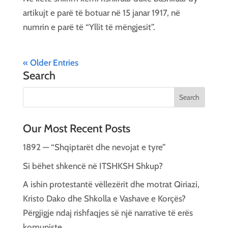
artikujt e parë të botuar në 15 janar 1917, në
numrin e parë të “Yllit të mëngjesit”.
« Older Entries
Search
Our Most Recent Posts
1892 — “Shqiptarët dhe nevojat e tyre”
Si bëhet shkencë në ITSHKSH Shkup?
A ishin protestantë vëllezërit dhe motrat Qiriazi,
Kristo Dako dhe Shkolla e Vashave e Korçës?
Përgjigje ndaj rishfaqjes së një narrative të erës
komuniste