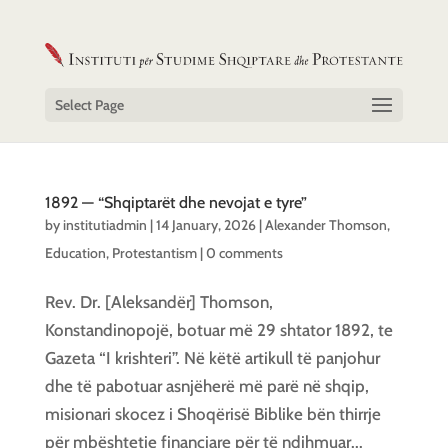
Select Page
1892 — “Shqiptarët dhe nevojat e tyre”
by
institutiadmin
|
14 January, 2026
|
Alexander Thomson
,
Education
,
Protestantism
|
0 comments
Rev. Dr. [Aleksandër] Thomson,
Konstandinopojë, botuar më 29 shtator 1892, te
Gazeta “I krishteri”. Në këtë artikull të panjohur
dhe të pabotuar asnjëherë më parë në shqip,
misionari skocez i Shoqërisë Biblike bën thirrje
për mbështetje financiare për të ndihmuar...