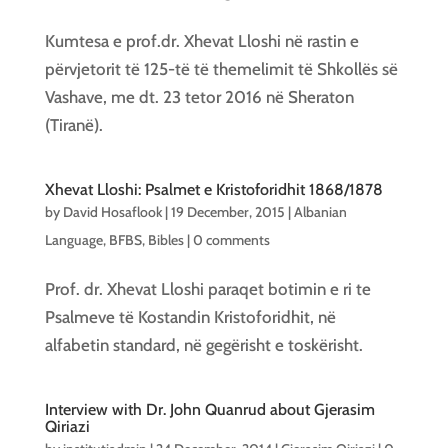
Kumtesa e prof.dr. Xhevat Lloshi në rastin e
përvjetorit të 125-të të themelimit të Shkollës së
Vashave, me dt. 23 tetor 2016 në Sheraton
(Tiranë).
Xhevat Lloshi: Psalmet e Kristoforidhit 1868/1878
by
David Hosaflook
|
19 December, 2015
|
Albanian
Language
,
BFBS
,
Bibles
|
0 comments
Prof. dr. Xhevat Lloshi paraqet botimin e ri te
Psalmeve të Kostandin Kristoforidhit, në
alfabetin standard, në gegërisht e toskërisht.
Interview with Dr. John Quanrud about Gjerasim
Qiriazi