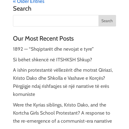
« Older Entries
Search
Our Most Recent Posts
1892 — “Shqiptarët dhe nevojat e tyre”
Si bëhet shkencë në ITSHKSH Shkup?
A ishin protestantë vëllezërit dhe motrat Qiriazi,
Kristo Dako dhe Shkolla e Vashave e Korçës?
Përgjigje ndaj rishfaqjes së një narrative të erës
komuniste
Were the Kyrias siblings, Kristo Dako, and the
Kortcha Girls School Protestant? A response to
the re-emergence of a communist-era narrative