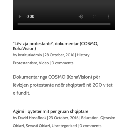
“Lëvizja protestante”, dokumentar (COSMO,
KohaVision)
by
institutiadmin
|
28 October, 2016
|
History
,
Protestantism
,
Video
|
0 comments
Dokumentar nga COSMO (KohaVision) për
lëvizjen protestante ndër shqiptarë në 200 vitet
e fundit.
Agimi i qytetërimit për gruan shqiptare
by
David Hosaflook
|
23 October, 2016
|
Education
,
Gjerasim
Qiriazi
,
Sevasti Qiriazi
,
Uncategorized
|
0 comments