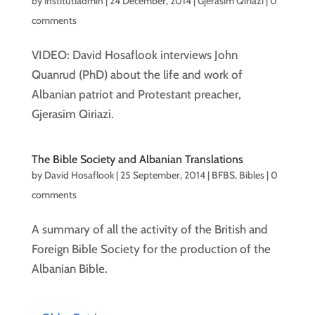
by
institutiadmin
|
24 December, 2014
|
Gjerasim Qiriazi
|
0
comments
VIDEO: David Hosaflook interviews John
Quanrud (PhD) about the life and work of
Albanian patriot and Protestant preacher,
Gjerasim Qiriazi.
The Bible Society and Albanian Translations
by
David Hosaflook
|
25 September, 2014
|
BFBS
,
Bibles
|
0
comments
A summary of all the activity of the British and
Foreign Bible Society for the production of the
Albanian Bible.