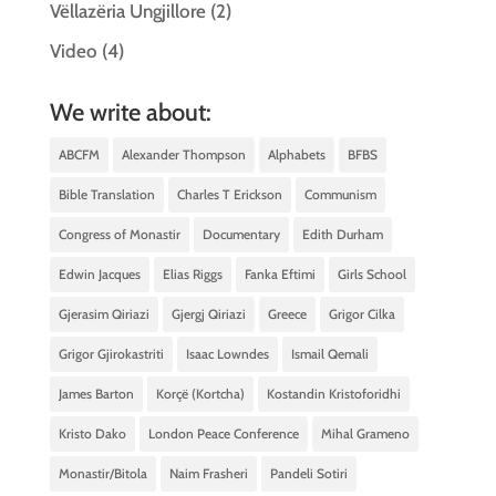
Vëllazëria Ungjillore
(2)
Video
(4)
We write about:
ABCFM
Alexander Thompson
Alphabets
BFBS
Bible Translation
Charles T Erickson
Communism
Congress of Monastir
Documentary
Edith Durham
Edwin Jacques
Elias Riggs
Fanka Eftimi
Girls School
Gjerasim Qiriazi
Gjergj Qiriazi
Greece
Grigor Cilka
Grigor Gjirokastriti
Isaac Lowndes
Ismail Qemali
James Barton
Korçë (Kortcha)
Kostandin Kristoforidhi
Kristo Dako
London Peace Conference
Mihal Grameno
Monastir/Bitola
Naim Frasheri
Pandeli Sotiri