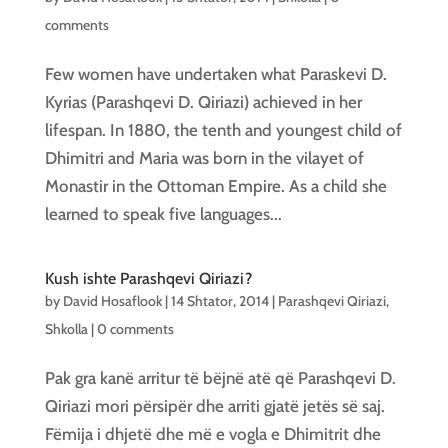
comments
Few women have undertaken what Paraskevi D.
Kyrias (Parashqevi D. Qiriazi) achieved in her
lifespan. In 1880, the tenth and youngest child of
Dhimitri and Maria was born in the vilayet of
Monastir in the Ottoman Empire. As a child she
learned to speak five languages...
Kush ishte Parashqevi Qiriazi?
by
David Hosaflook
|
14 Shtator, 2014
|
Parashqevi Qiriazi
,
Shkolla
|
0 comments
Pak gra kanë arritur të bëjnë atë që Parashqevi D.
Qiriazi mori përsipër dhe arriti gjatë jetës së saj.
Fëmija i dhjetë dhe më e vogla e Dhimitrit dhe