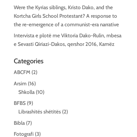
Were the Kyrias siblings, Kristo Dako, and the
Kortcha Girls School Protestant? A response to
the re-emergence of a communist-era narrative
Intervista e plotë me Viktoria Dako-Rulin, mbesa
e Sevasti Qiriazi-Dakos, qershor 2016, Kamëz
Categories
ABCFM
(2)
Arsim
(16)
Shkolla
(10)
BFBS
(9)
Librashitës shëtitës
(2)
Bibla
(7)
Fotografi
(3)