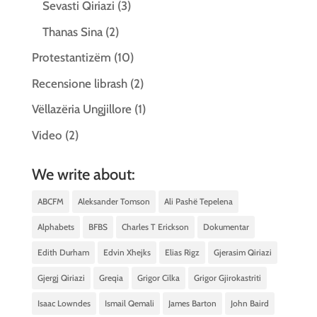
Sevasti Qiriazi
(3)
Thanas Sina
(2)
Protestantizëm
(10)
Recensione librash
(2)
Vëllazëria Ungjillore
(1)
Video
(2)
We write about:
ABCFM
Aleksander Tomson
Ali Pashë Tepelena
Alphabets
BFBS
Charles T Erickson
Dokumentar
Edith Durham
Edvin Xhejks
Elias Rigz
Gjerasim Qiriazi
Gjergj Qiriazi
Greqia
Grigor Cilka
Grigor Gjirokastriti
Isaac Lowndes
Ismail Qemali
James Barton
John Baird