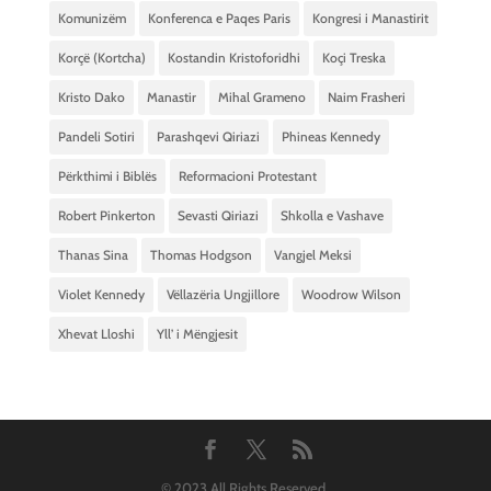
Komunizëm
Konferenca e Paqes Paris
Kongresi i Manastirit
Korçë (Kortcha)
Kostandin Kristoforidhi
Koçi Treska
Kristo Dako
Manastir
Mihal Grameno
Naim Frasheri
Pandeli Sotiri
Parashqevi Qiriazi
Phineas Kennedy
Përkthimi i Biblës
Reformacioni Protestant
Robert Pinkerton
Sevasti Qiriazi
Shkolla e Vashave
Thanas Sina
Thomas Hodgson
Vangjel Meksi
Violet Kennedy
Vëllazëria Ungjillore
Woodrow Wilson
Xhevat Lloshi
Yll’ i Mëngjesit
© 2023 All Rights Reserved.