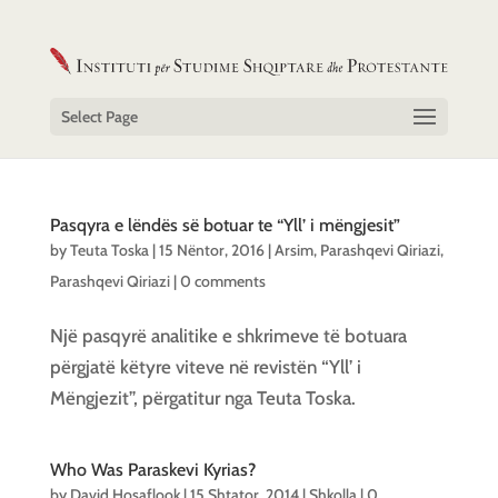
Select Page
Pasqyra e lëndës së botuar te “Yll’ i mëngjesit”
by
Teuta Toska
|
15 Nëntor, 2016
|
Arsim
,
Parashqevi Qiriazi
,
Parashqevi Qiriazi
|
0 comments
Një pasqyrë analitike e shkrimeve të botuara
përgjatë këtyre viteve në revistën “Yll’ i
Mëngjezit”, përgatitur nga Teuta Toska.
Who Was Paraskevi Kyrias?
by
David Hosaflook
|
15 Shtator, 2014
|
Shkolla
|
0