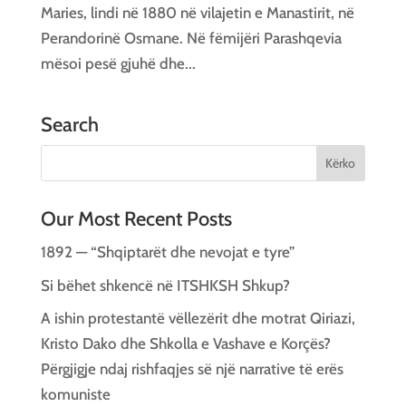
Maries, lindi në 1880 në vilajetin e Manastirit, në
Perandorinë Osmane. Në fëmijëri Parashqevia
mësoi pesë gjuhë dhe...
Search
Our Most Recent Posts
1892 — “Shqiptarët dhe nevojat e tyre”
Si bëhet shkencë në ITSHKSH Shkup?
A ishin protestantë vëllezërit dhe motrat Qiriazi,
Kristo Dako dhe Shkolla e Vashave e Korçës?
Përgjigje ndaj rishfaqjes së një narrative të erës
komuniste