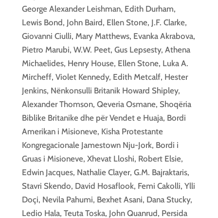
George Alexander Leishman, Edith Durham,
Lewis Bond, John Baird, Ellen Stone, J.F. Clarke,
Giovanni Ciulli, Mary Matthews, Evanka Akrabova,
Pietro Marubi, W.W. Peet, Gus Lepsesty, Athena
Michaelides, Henry House, Ellen Stone, Luka A.
Mircheff, Violet Kennedy, Edith Metcalf, Hester
Jenkins, Nënkonsulli Britanik Howard Shipley,
Alexander Thomson, Qeveria Osmane, Shoqëria
Biblike Britanike dhe për Vendet e Huaja, Bordi
Amerikan i Misioneve, Kisha Protestante
Kongregacionale Jamestown Nju-Jork, Bordi i
Gruas i Misioneve, Xhevat Lloshi, Robert Elsie,
Edwin Jacques, Nathalie Clayer, G.M. Bajraktaris,
Stavri Skendo, David Hosaflook, Femi Cakolli, Ylli
Doçi, Nevila Pahumi, Bexhet Asani, Dana Stucky,
Ledio Hala, Teuta Toska, John Quanrud, Persida