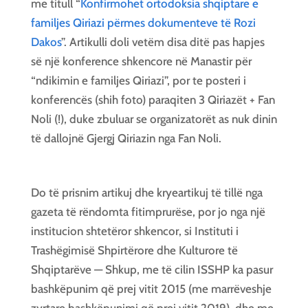
me titull “
Konfirmohet ortodoksia shqiptare e
familjes Qiriazi përmes dokumenteve të Rozi
Dakos
”. Artikulli doli vetëm disa ditë pas hapjes
së një konference shkencore në Manastir për
“ndikimin e familjes Qiriazi”, por te posteri i
konferencës (shih foto) paraqiten 3 Qiriazët + Fan
Noli (!), duke zbuluar se organizatorët as nuk dinin
të dallojnë Gjergj Qiriazin nga Fan Noli.
Do të prisnim artikuj dhe kryeartikuj të tillë nga
gazeta të rëndomta fitimprurëse, por jo nga një
institucion shtetëror shkencor, si Instituti i
Trashëgimisë Shpirtërore dhe Kulturore të
Shqiptarëve — Shkup, me të cilin ISSHP ka pasur
bashkëpunim që prej vitit 2015 (me marrëveshje