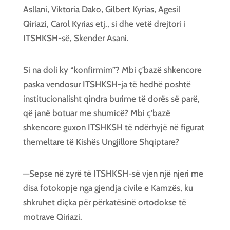
Asllani, Viktoria Dako, Gilbert Kyrias, Agesil
Qiriazi, Carol Kyrias etj., si dhe vetë drejtori i
ITSHKSH-së, Skender Asani.
Si na doli ky “konfirmim”? Mbi ç’bazë shkencore
paska vendosur ITSHKSH-ja të hedhë poshtë
institucionalisht qindra burime të dorës së parë,
që janë botuar me shumicë? Mbi ç’bazë
shkencore guxon ITSHKSH të ndërhyjë në figurat
themeltare të Kishës Ungjillore Shqiptare?
—Sepse në zyrë të ITSHKSH-së vjen një njeri me
disa fotokopje nga gjendja civile e Kamzës, ku
shkruhet diçka për përkatësinë ortodokse të
motrave Qiriazi.