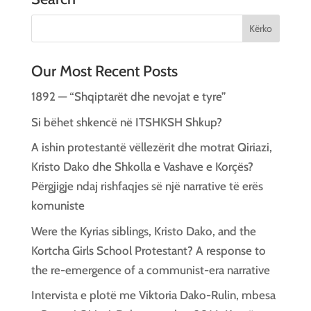
Our Most Recent Posts
1892 — “Shqiptarët dhe nevojat e tyre”
Si bëhet shkencë në ITSHKSH Shkup?
A ishin protestantë vëllezërit dhe motrat Qiriazi,
Kristo Dako dhe Shkolla e Vashave e Korçës?
Përgjigje ndaj rishfaqjes së një narrative të erës
komuniste
Were the Kyrias siblings, Kristo Dako, and the
Kortcha Girls School Protestant? A response to
the re-emergence of a communist-era narrative
Intervista e plotë me Viktoria Dako-Rulin, mbesa