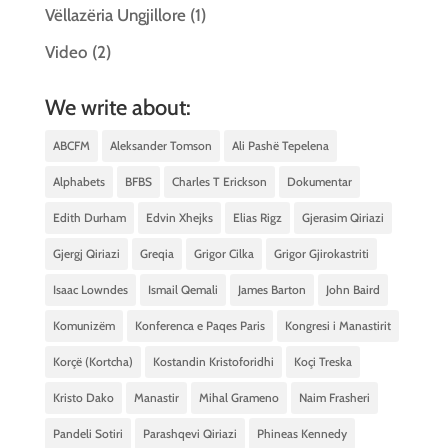
Vëllazëria Ungjillore
(1)
Video
(2)
We write about:
ABCFM
Aleksander Tomson
Ali Pashë Tepelena
Alphabets
BFBS
Charles T Erickson
Dokumentar
Edith Durham
Edvin Xhejks
Elias Rigz
Gjerasim Qiriazi
Gjergj Qiriazi
Greqia
Grigor Cilka
Grigor Gjirokastriti
Isaac Lowndes
Ismail Qemali
James Barton
John Baird
Komunizëm
Konferenca e Paqes Paris
Kongresi i Manastirit
Korçë (Kortcha)
Kostandin Kristoforidhi
Koçi Treska
Kristo Dako
Manastir
Mihal Grameno
Naim Frasheri
Pandeli Sotiri
Parashqevi Qiriazi
Phineas Kennedy