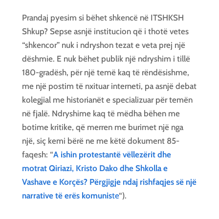
Prandaj pyesim si bëhet shkencë në ITSHKSH
Shkup? Sepse asnjë institucion që i thotë vetes
“shkencor” nuk i ndryshon tezat e veta prej një
dëshmie. E nuk bëhet publik një ndryshim i tillë
180-gradësh, për një temë kaq të rëndësishme,
me një postim të nxituar interneti, pa asnjë debat
kolegjial me historianët e specializuar për temën
në fjalë. Ndryshime kaq të mëdha bëhen me
botime kritike, që merren me burimet një nga
një, siç kemi bërë ne me këtë dokument 85-
faqesh: “
A ishin protestantë vëllezërit dhe
motrat Qiriazi, Kristo Dako dhe Shkolla e
Vashave e Korçës? Përgjigje ndaj rishfaqjes së një
narrative të erës komunis
te
“).