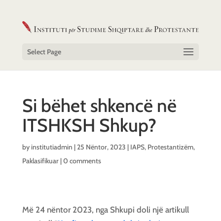
Select Page
Si bëhet shkencë në
ITSHKSH Shkup?
by
institutiadmin
|
25 Nëntor, 2023
|
IAPS
,
Protestantizëm
,
Paklasifikuar
|
0 comments
Më 24 nëntor 2023, nga Shkupi doli një artikull