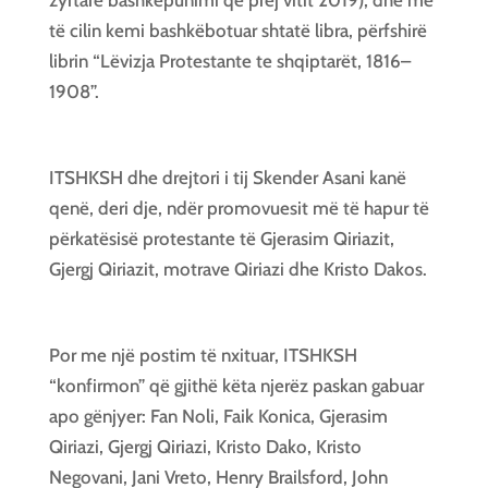
zyrtare bashkëpunimi që prej
vitit 2019), dhe me
të cilin kemi bashkëbotuar shtatë libra, përfshirë
librin “Lëvizja Protestante te shqiptarët, 1816–
1908”.
ITSHKSH dhe drejtori i tij Skender Asani kanë
qenë, deri dje, ndër promovuesit më të hapur të
përkatësisë protestante të Gjerasim Qiriazit,
Gjergj Qiriazit, motrave Qiriazi dhe Kristo Dakos.
Por me një postim të nxituar, ITSHKSH
“konfirmon” që gjithë këta njerëz paskan gabuar
apo gënjyer: Fan Noli, Faik Konica, Gjerasim
Qiriazi, Gjergj Qiriazi, Kristo Dako, Kristo
Negovani, Jani Vreto, Henry Brailsford, John