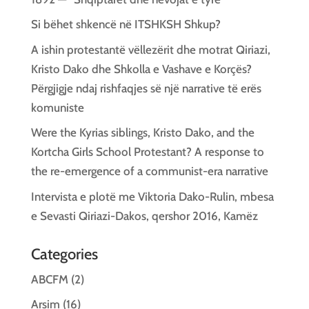
Si bëhet shkencë në ITSHKSH Shkup?
A ishin protestantë vëllezërit dhe motrat Qiriazi,
Kristo Dako dhe Shkolla e Vashave e Korçës?
Përgjigje ndaj rishfaqjes së një narrative të erës
komuniste
Were the Kyrias siblings, Kristo Dako, and the
Kortcha Girls School Protestant? A response to
the re-emergence of a communist-era narrative
Intervista e plotë me Viktoria Dako-Rulin, mbesa
e Sevasti Qiriazi-Dakos, qershor 2016, Kamëz
Categories
ABCFM
(2)
Arsim
(16)