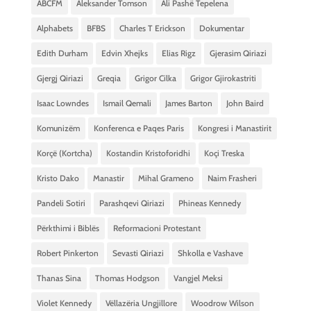
ABCFM
Aleksander Tomson
Ali Pashë Tepelena
Alphabets
BFBS
Charles T Erickson
Dokumentar
Edith Durham
Edvin Xhejks
Elias Rigz
Gjerasim Qiriazi
Gjergj Qiriazi
Greqia
Grigor Cilka
Grigor Gjirokastriti
Isaac Lowndes
Ismail Qemali
James Barton
John Baird
Komunizëm
Konferenca e Paqes Paris
Kongresi i Manastirit
Korçë (Kortcha)
Kostandin Kristoforidhi
Koçi Treska
Kristo Dako
Manastir
Mihal Grameno
Naim Frasheri
Pandeli Sotiri
Parashqevi Qiriazi
Phineas Kennedy
Përkthimi i Biblës
Reformacioni Protestant
Robert Pinkerton
Sevasti Qiriazi
Shkolla e Vashave
Thanas Sina
Thomas Hodgson
Vangjel Meksi
Violet Kennedy
Vëllazëria Ungjillore
Woodrow Wilson