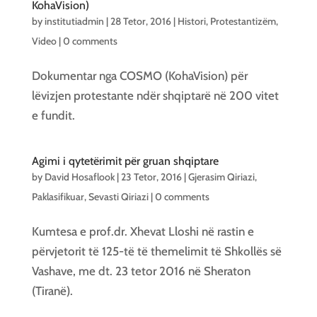
KohaVision)
by
institutiadmin
|
28 Tetor, 2016
|
Histori
,
Protestantizëm
,
Video
|
0 comments
Dokumentar nga COSMO (KohaVision) për
lëvizjen protestante ndër shqiptarë në 200 vitet
e fundit.
Agimi i qytetërimit për gruan shqiptare
by
David Hosaflook
|
23 Tetor, 2016
|
Gjerasim Qiriazi
,
Paklasifikuar
,
Sevasti Qiriazi
|
0 comments
Kumtesa e prof.dr. Xhevat Lloshi në rastin e
përvjetorit të 125-të të themelimit të Shkollës së
Vashave, me dt. 23 tetor 2016 në Sheraton
(Tiranë).