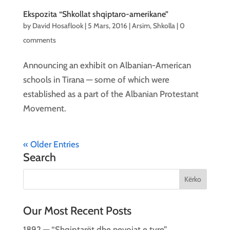
Ekspozita “Shkollat shqiptaro-amerikane”
by
David Hosaflook
|
5 Mars, 2016
|
Arsim
,
Shkolla
|
0
comments
Announcing an exhibit on Albanian-American
schools in Tirana — some of which were
established as a part of the Albanian Protestant
Movement.
« Older Entries
Search
Our Most Recent Posts
1892 — “Shqiptarët dhe nevojat e tyre”