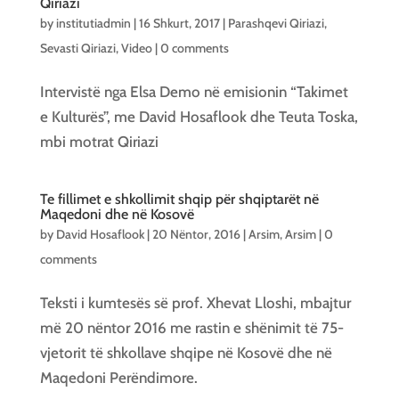
Qiriazi
by
institutiadmin
|
16 Shkurt, 2017
|
Parashqevi Qiriazi
,
Sevasti Qiriazi
,
Video
|
0 comments
Intervistë nga Elsa Demo në emisionin “Takimet
e Kulturës”, me David Hosaflook dhe Teuta Toska,
mbi motrat Qiriazi
Te fillimet e shkollimit shqip për shqiptarët në
Maqedoni dhe në Kosovë
by
David Hosaflook
|
20 Nëntor, 2016
|
Arsim
,
Arsim
|
0
comments
Teksti i kumtesës së prof. Xhevat Lloshi, mbajtur
më 20 nëntor 2016 me rastin e shënimit të 75-
vjetorit të shkollave shqipe në Kosovë dhe në
Maqedoni Perëndimore.