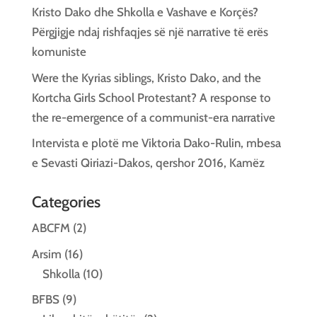
Kristo Dako dhe Shkolla e Vashave e Korçës?
Përgjigje ndaj rishfaqjes së një narrative të erës
komuniste
Were the Kyrias siblings, Kristo Dako, and the
Kortcha Girls School Protestant? A response to
the re-emergence of a communist-era narrative
Intervista e plotë me Viktoria Dako-Rulin, mbesa
e Sevasti Qiriazi-Dakos, qershor 2016, Kamëz
Categories
ABCFM
(2)
Arsim
(16)
Shkolla
(10)
BFBS
(9)