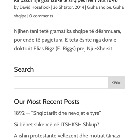
Ka pasur një gramatikë të shqipës rreth vitit 1846
by
David Hosaflook
|
26 Shtator, 2014
|
Gjuha shqipe
,
Gjuha
shqipe
|
0 comments
Njihen tani tetë gramatika shqipe të dëshmuara,
por ende të pagjetura. E teta është nga dora e
doktorit Elias Rigz (E. Riggs) prej Nju-Xhersit.
Search
Our Most Recent Posts
1892 — “Shqiptarët dhe nevojat e tyre”
Si bëhet shkencë në ITSHKSH Shkup?
A ishin protestantë vëllezërit dhe motrat Qiriazi,