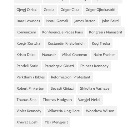
Gjergj Qiriazi
Greqia
Grigor Cilka
Grigor Gjirokastriti
Isaac Lowndes
Ismail Qemali
James Barton
John Baird
Komunizëm
Konferenca e Paqes Paris
Kongresi i Manastirit
Korçë (Kortcha)
Kostandin Kristoforidhi
Koçi Treska
Kristo Dako
Manastir
Mihal Grameno
Naim Frasheri
Pandeli Sotiri
Parashqevi Qiriazi
Phineas Kennedy
Përkthimi i Biblës
Reformacioni Protestant
Robert Pinkerton
Sevasti Qiriazi
Shkolla e Vashave
Thanas Sina
Thomas Hodgson
Vangjel Meksi
Violet Kennedy
Vëllazëria Ungjillore
Woodrow Wilson
Xhevat Lloshi
Yll’ i Mëngjesit