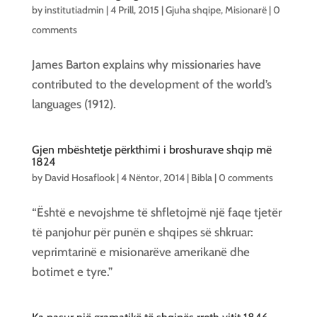
by
institutiadmin
|
4 Prill, 2015
|
Gjuha shqipe
,
Misionarë
|
0
comments
James Barton explains why missionaries have
contributed to the development of the world’s
languages (1912).
Gjen mbështetje përkthimi i broshurave shqip më
1824
by
David Hosaflook
|
4 Nëntor, 2014
|
Bibla
|
0 comments
“Është e nevojshme të shfletojmë një faqe tjetër
të panjohur për punën e shqipes së shkruar:
veprimtarinë e misionarëve amerikanë dhe
botimet e tyre.”