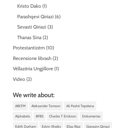
Kristo Dako
(1)
Parashqevi Qiriazi
(6)
Sevasti Qiriazi
(3)
Thanas Sina
(2)
Protestantizëm
(10)
Recensione librash
(2)
Vëllazëria Ungjillore
(1)
Video
(2)
We write about:
ABCFM
Aleksander Tomson
Ali Pashë Tepelena
Alphabets
BFBS
Charles T Erickson
Dokumentar
Edith Durham
Edvin Xhejks
Elias Rigz
Gjerasim Qiriazi