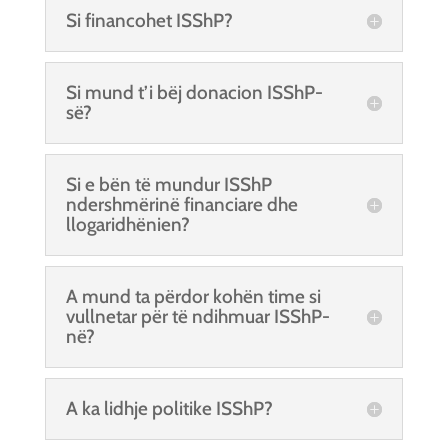
Si financohet ISShP?
Si mund t’i bëj donacion ISShP-
së?
Si e bën të mundur ISShP
ndershmërinë financiare dhe
llogaridhënien?
A mund ta përdor kohën time si
vullnetar për të ndihmuar ISShP-
në?
A ka lidhje politike ISShP?