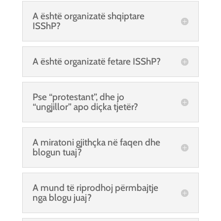
A është organizatë shqiptare
ISShP?
A është organizatë fetare ISShP?
Pse “protestant”, dhe jo
“ungjillor” apo diçka tjetër?
A miratoni gjithçka në faqen dhe
blogun tuaj?
A mund të riprodhoj përmbajtje
nga blogu juaj?