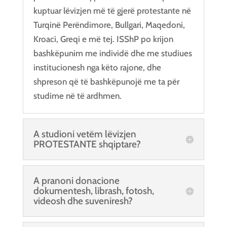
kuptuar lëvizjen më të gjerë protestante në
Turqinë Perëndimore, Bullgari, Maqedoni,
Kroaci, Greqi e më tej. ISShP po krijon
bashkëpunim me individë dhe me studiues
institucionesh nga këto rajone, dhe
shpreson që të bashkëpunojë me ta për
studime në të ardhmen.
A studioni vetëm lëvizjen
PROTESTANTE shqiptare?
A pranoni donacione
dokumentesh, librash, fotosh,
videosh dhe suveniresh?